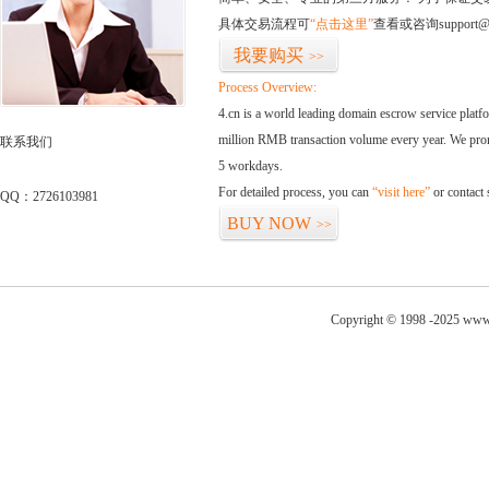
具体交易流程可
“点击这里”
查看或咨询support@
我要购买
>>
Process Overview:
4.cn is a world leading domain escrow service plat
million RMB transaction volume every year. We promi
联系我们
5 workdays.
For detailed process, you can
“visit here”
or contact
QQ：2726103981
BUY NOW
>>
Copyright © 1998 -2025 www