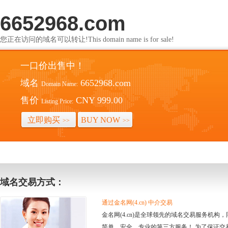
6652968.com
您正在访问的域名可以转让!This domain name is for sale!
一口价出售中！
域名
6652968.com
Domain Name:
售价
CNY 999.00
Listing Price:
立即购买
BUY NOW
>>
>>
域名交易方式：
通过金名网(4.cn) 中介交易
金名网(4.cn)是全球领先的域名交易服务机
简单、安全、专业的第三方服务！ 为了保证交